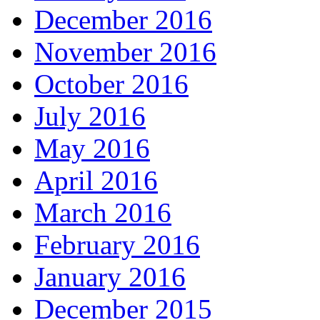
December 2016
November 2016
October 2016
July 2016
May 2016
April 2016
March 2016
February 2016
January 2016
December 2015