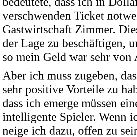
bedeutete, dass ich in Doll
verschwenden Ticket notwe
Gastwirtschaft Zimmer. Dies
der Lage zu beschäftigen, 
so mein Geld war sehr von 
Aber ich muss zugeben, das
sehr positive Vorteile zu h
dass ich emerge müssen eine
intelligente Spieler. Wenn 
neige ich dazu, offen zu se