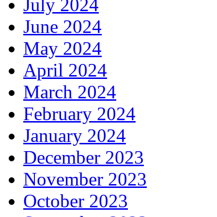
July 2024
June 2024
May 2024
April 2024
March 2024
February 2024
January 2024
December 2023
November 2023
October 2023