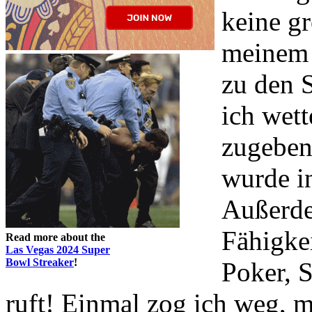
keine gr
meinem 
zu den S
ich wett
zugeben
wurde i
Außerde
Fähigkei
Read more about the
Las Vegas 2024 Super
Bowl Streaker
!
Poker, 
ruft! Einmal zog ich weg, 