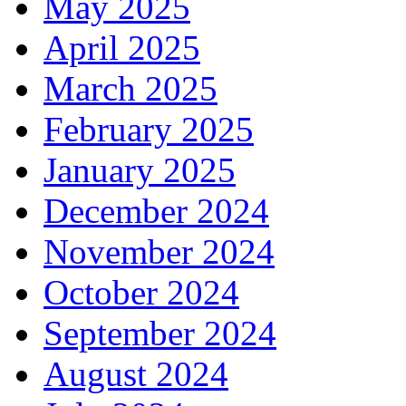
May 2025
April 2025
March 2025
February 2025
January 2025
December 2024
November 2024
October 2024
September 2024
August 2024