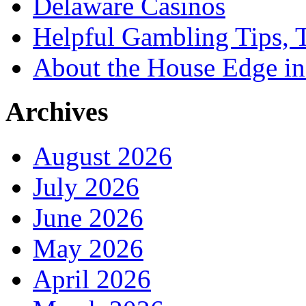
Delaware Casinos
Helpful Gambling Tips, T
About the House Edge i
Archives
August 2026
July 2026
June 2026
May 2026
April 2026