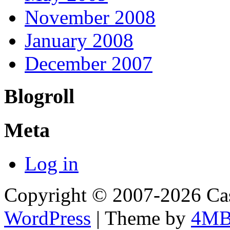
November 2008
January 2008
December 2007
Blogroll
Meta
Log in
Copyright © 2007-2026 Cas
WordPress
| Theme by
4M