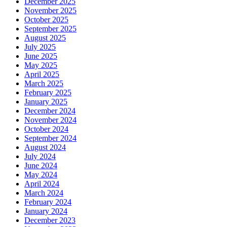
December 2025
November 2025
October 2025
September 2025
August 2025
July 2025
June 2025
May 2025
April 2025
March 2025
February 2025
January 2025
December 2024
November 2024
October 2024
September 2024
August 2024
July 2024
June 2024
May 2024
April 2024
March 2024
February 2024
January 2024
December 2023