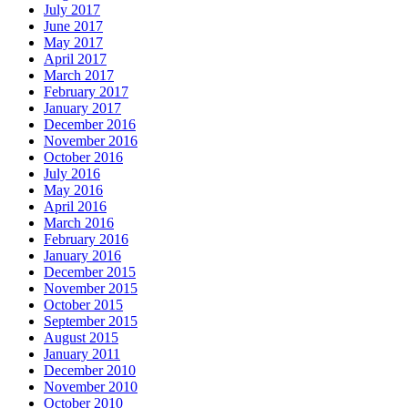
July 2017
June 2017
May 2017
April 2017
March 2017
February 2017
January 2017
December 2016
November 2016
October 2016
July 2016
May 2016
April 2016
March 2016
February 2016
January 2016
December 2015
November 2015
October 2015
September 2015
August 2015
January 2011
December 2010
November 2010
October 2010