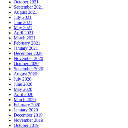
October 2021
September 2021
August 2021
July 2021
June 2021
May 2021
April 2021
March 2021
February 2021
January 2021
December 2020
November 2020
October 2020
September 2020
August 2020
July 2020
June 2020
May 2020
April 2020
March 2020
February 2020
January 2020
December 2019
November 2019
October 2019