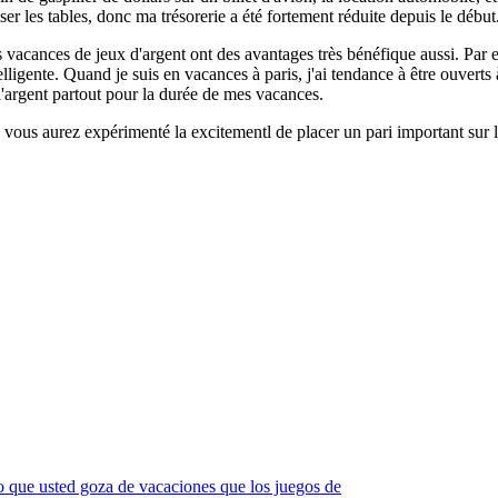
er les tables, donc ma trésorerie a été fortement réduite depuis le début
s vacances de jeux d'argent ont des avantages très bénéfique aussi. Par 
lligente. Quand je suis en vacances à paris, j'ai tendance à être ouverts
'argent partout pour la durée de mes vacances.
 vous aurez expérimenté la excitementl de placer un pari important sur l
o que usted goza de vacaciones que los juegos de