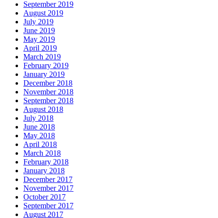
September 2019
August 2019
July 2019
June 2019
May 2019
April 2019
March 2019
February 2019
January 2019
December 2018
November 2018
September 2018
August 2018
July 2018
June 2018
May 2018
April 2018
March 2018
February 2018
January 2018
December 2017
November 2017
October 2017
September 2017
August 2017