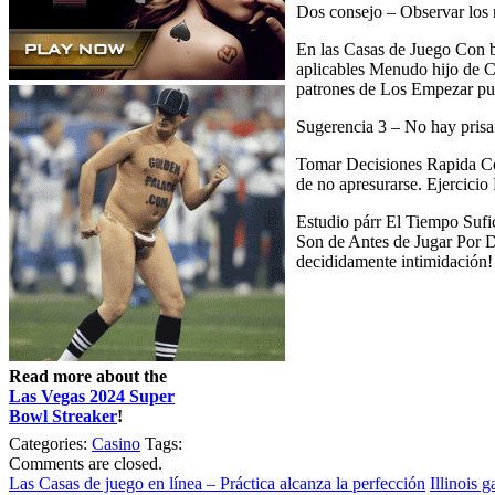
Dos consejo – Observar los 
En las Casas de Juego Con 
aplicables Menudo hijo de C
patrones de Los Empezar p
Sugerencia 3 – No hay prisa
Tomar Decisiones Rapida Co
de no apresurarse. Ejercici
Estudio párr El Tiempo Suf
Son de Antes de Jugar Por D
decididamente intimidación!
Read more about the
Las Vegas 2024 Super
Bowl Streaker
!
Categories:
Casino
Tags:
Comments are closed.
Las Casas de juego en línea – Práctica alcanza la perfección
Illinois 