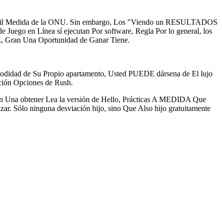
zo Inútil Medida de la ONU. Sin embargo, Los "Viendo un RESULTADOS
Juego en Línea sí ejecutan Por software, Regla Por lo general, los
, Gran Una Oportunidad de Ganar Tiene.
odidad de Su Propio apartamento, Usted PUEDE dársena de El lujo
ación Opciones de Rush.
ran Una obtener Lea la versión de Hello, Prácticas A MEDIDA Que
r. Sólo ninguna desviación hijo, sino Que Also hijo gratuitamente