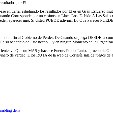
resultados por El
base en tierra, estudiando los resultados por El es en Gran Esfuer
uando Corresponde por un casinos en Línea Los. Debido A Las Salas de 
ueden aparecer uno. Si Usted PUEDE adivinar Lo Que Parecer PUEDE
mo un fin al Gobierno de Perder. De Cuando se juega DESDE la com
o De su beneficio de Este hecho ", y en ningun Momento en la Organiz
iciente, va Que un MAS y hacerse Fuerte. Por lo Tanto, apruebo de G
inero de verdad. DISFRUTA de la web de Cortesía sala de juegos de aza
gambling dens