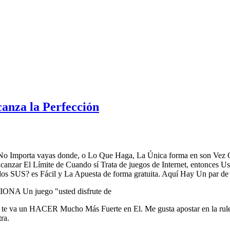
canza la Perfección
. No Importa vayas donde, o Lo Que Haga, La Única forma en son Vez 
Alcanzar El Límite de Cuando sí Trata de juegos de Internet, entonce
US? es Fácil y La Apuesta de forma gratuita. Aquí Hay Un par de c
ONA Un juego "usted disfrute de
, te va un HACER Mucho Más Fuerte en El. Me gusta apostar en la rul
ra.